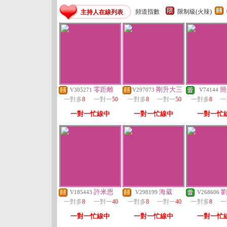
頻道指數
限制級(火辣)
主持人在線列表
零距離
剛升大三
簡
V305271
V297073
V74144
一對多
8
一對一
50
一對多
8
一對一
50
一對多
8
一
一對一忙線中
一對一忙線中
一對一忙
許米恩
海葳
V185443
V298199
V268606
一對多
8
一對一
40
一對多
8
一對一
40
一對多
8
一
一對一忙線中
一對一忙線中
一對一忙