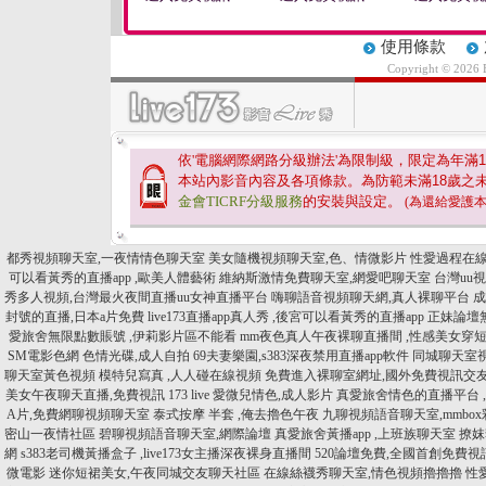
使用條款
Copyright © 2026
依'電腦網際網路分級辦法'為限制級，限定為年滿
1
本站內影音內容及各項條款。為防範未滿
18
歲之
金會TICRF分級服務
的安裝與設定。
(為還給愛護
都秀視頻聊天室,一夜情情色聊天室
美女隨機視頻聊天室,色、情微影片
性愛過程在線
可以看黃秀的直播app ,歐美人體藝術
維納斯激情免費聊天室,網愛吧聊天室
台灣uu
秀多人視頻,台灣最火夜間直播uu女神直播平台
嗨聊語音視頻聊天網,真人裸聊平台
成
封號的直播,日本a片免費
live173直播app真人秀 ,後宮可以看黃秀的直播app
正妹論壇無
愛旅舍無限點數賬號 ,伊莉影片區不能看
mm夜色真人午夜裸聊直播間 ,性感美女穿
SM電影色網
色情光碟,成人自拍
69夫妻樂園,s383深夜禁用直播app軟件
同城聊天室
聊天室黃色視頻
模特兒寫真 ,人人碰在線視頻
免費進入裸聊室網址,國外免費視訊交
美女午夜聊天直播,免費視訊 173 live
愛微兒情色,成人影片
真愛旅舍情色的直播平台 
A片,免費網聊視頻聊天室
泰式按摩 半套 ,俺去擼色午夜
九聊視頻語音聊天室,mmbo
密山一夜情社區
碧聊視頻語音聊天室,網際論壇
真愛旅舍黃播app ,上班族聊天室
撩妺
網
s383老司機黃播盒子 ,live173女主播深夜裸身直播間
520論壇免費,全國首創免費視
微電影
迷你短裙美女,午夜同城交友聊天社區
在線絲襪秀聊天室,情色視頻擼擼擼
性