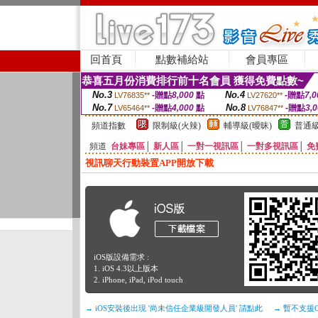
回首頁
點數補給站
會員專區
恭喜五月份消費排行前十名會員 獲得免費點數~
No.3
No.4
-贈點
8,000
點
-贈點
7,0
LV76835**
LV27620**
No.7
No.8
-贈點
4,000
點
-贈點
3,
LV65464**
LV76847**
頻道指數
限制級(火辣)
輔導級(曖昧)
普通級
頻道
台妹專區
│
新人區
│
一對一視訊區
│
一對多視訊區
│
免
視訊聊天行動裝置APP開放下載
iOS版設備需求 :
1. iOS 4.3以上版本
2. iPhone, iPad, iPod touch
→ iOS安裝後出現 '尚未信任企業級開發人員' 請點此
→ 暫不支援